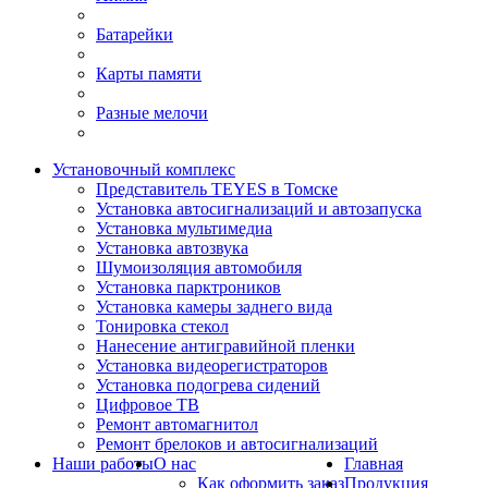
Батарейки
Карты памяти
Разные мелочи
Установочный комплекс
Представитель TEYES в Томске
Установка автосигнализаций и автозапуска
Установка мультимедиа
Установка автозвука
Шумоизоляция автомобиля
Установка парктроников
Установка камеры заднего вида
Тонировка стекол
Нанесение антигравийной пленки
Установка видеорегистраторов
Установка подогрева сидений
Цифровое ТВ
Ремонт автомагнитол
Ремонт брелоков и автосигнализаций
Наши работы
О нас
Главная
Как оформить заказ
Продукция