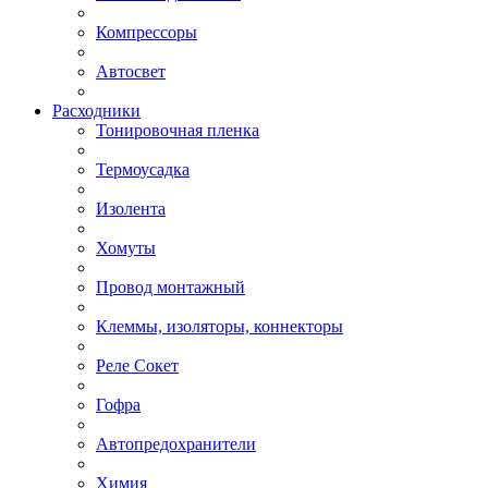
Компрессоры
Автосвет
Расходники
Тонировочная пленка
Термоусадка
Изолента
Хомуты
Провод монтажный
Клеммы, изоляторы, коннекторы
Реле Сокет
Гофра
Автопредохранители
Химия