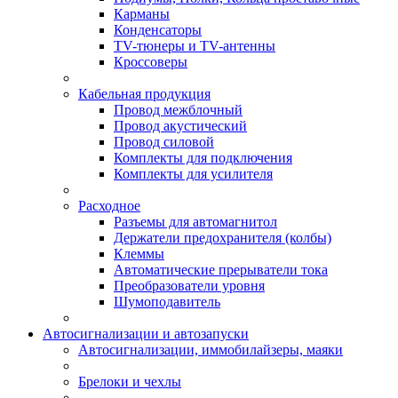
Карманы
Конденсаторы
TV-тюнеры и TV-антенны
Кроссоверы
Кабельная продукция
Провод межблочный
Провод акустический
Провод силовой
Комплекты для подключения
Комплекты для усилителя
Расходное
Разъемы для автомагнитол
Держатели предохранителя (колбы)
Клеммы
Автоматические прерыватели тока
Преобразователи уровня
Шумоподавитель
Автосигнализации и автозапуски
Автосигнализации, иммобилайзеры, маяки
Брелоки и чехлы