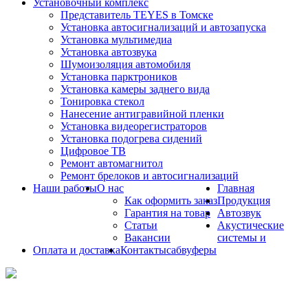
Установочный комплекс
Представитель TEYES в Томске
Установка автосигнализаций и автозапуска
Установка мультимедиа
Установка автозвука
Шумоизоляция автомобиля
Установка парктроников
Установка камеры заднего вида
Тонировка стекол
Нанесение антигравийной пленки
Установка видеорегистраторов
Установка подогрева сидений
Цифровое ТВ
Ремонт автомагнитол
Ремонт брелоков и автосигнализаций
Наши работы
О нас
Главная
Как оформить заказ
Продукция
Гарантия на товар
Автозвук
Статьи
Акустические
Вакансии
системы и
Оплата и доставка
Контакты
сабвуферы