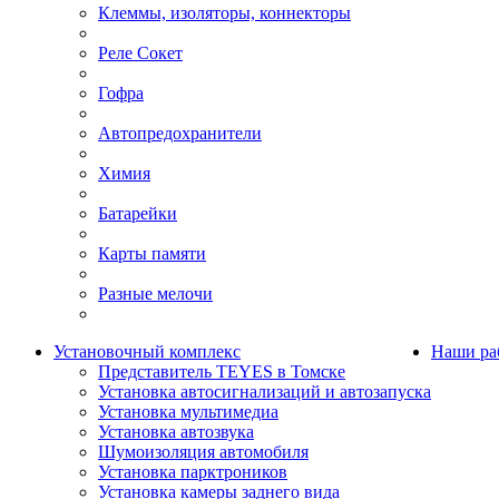
Клеммы, изоляторы, коннекторы
Реле Сокет
Гофра
Автопредохранители
Химия
Батарейки
Карты памяти
Разные мелочи
Установочный комплекс
Наши ра
Представитель TEYES в Томске
Установка автосигнализаций и автозапуска
Установка мультимедиа
Установка автозвука
Шумоизоляция автомобиля
Установка парктроников
Установка камеры заднего вида