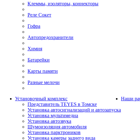
Клеммы, изоляторы, коннекторы
Реле Сокет
Гофра
Автопредохранители
Химия
Батарейки
Карты памяти
Разные мелочи
Установочный комплекс
Наши ра
Представитель TEYES в Томске
Установка автосигнализаций и автозапуска
Установка мультимедиа
Установка автозвука
Шумоизоляция автомобиля
Установка парктроников
Установка камеры заднего вида