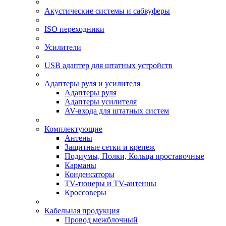
Акустические системы и сабвуферы
ISO переходники
Усилители
USB адаптер для штатных устройств
Адаптеры руля и усилителя
Адаптеры руля
Адаптеры усилителя
AV-входа для штатных систем
Комплектующие
Антены
Защитные сетки и крепеж
Подиумы, Полки, Кольца проставочные
Карманы
Конденсаторы
TV-тюнеры и TV-антенны
Кроссоверы
Кабельная продукция
Провод межблочный