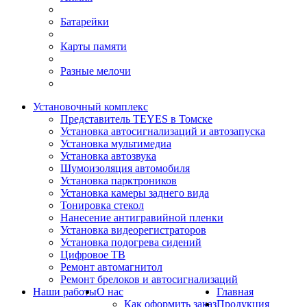
Батарейки
Карты памяти
Разные мелочи
Установочный комплекс
Представитель TEYES в Томске
Установка автосигнализаций и автозапуска
Установка мультимедиа
Установка автозвука
Шумоизоляция автомобиля
Установка парктроников
Установка камеры заднего вида
Тонировка стекол
Нанесение антигравийной пленки
Установка видеорегистраторов
Установка подогрева сидений
Цифровое ТВ
Ремонт автомагнитол
Ремонт брелоков и автосигнализаций
Наши работы
О нас
Главная
Как оформить заказ
Продукция