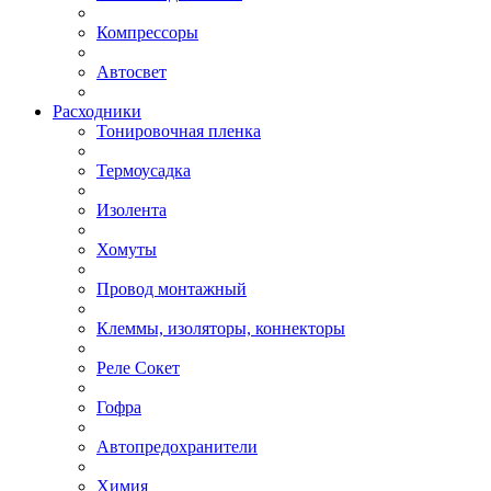
Компрессоры
Автосвет
Расходники
Тонировочная пленка
Термоусадка
Изолента
Хомуты
Провод монтажный
Клеммы, изоляторы, коннекторы
Реле Сокет
Гофра
Автопредохранители
Химия