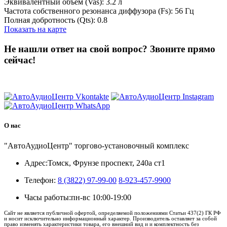
Эквивалентный объем (Vas): 3.2 л
Частота собственного резонанса диффузора (Fs): 56 Гц
Полная добротность (Qts): 0.8
Показать на карте
Не нашли ответ на свой вопрос?
Звоните прямо
сейчас!
8 (3822) 97-99-00
О нас
"АвтоАудиоЦентр" торгово-установочный комплекс
Адрес:
Томск, Фрунзе проспект, 240а ст1
Телефон:
8 (3822) 97-99-00
8-923-457-9900
Часы работы:
пн-вс 10:00-19:00
Сайт не является публичной офертой, определяемой положениями Статьи 437(2) ГК РФ
и носит исключительно информационный характер. Производитель оставляет за собой
право изменять характеристики товара, его внешний вид и и комплектность без