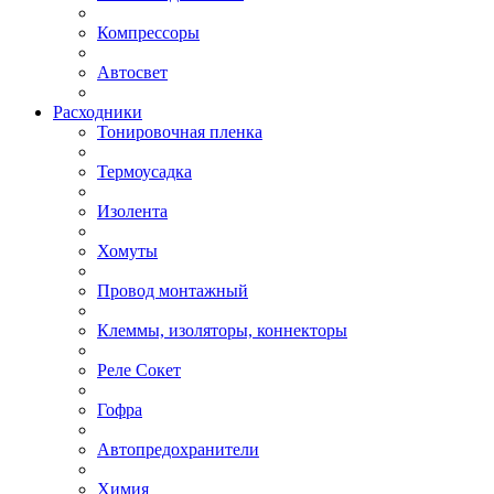
Компрессоры
Автосвет
Расходники
Тонировочная пленка
Термоусадка
Изолента
Хомуты
Провод монтажный
Клеммы, изоляторы, коннекторы
Реле Сокет
Гофра
Автопредохранители
Химия