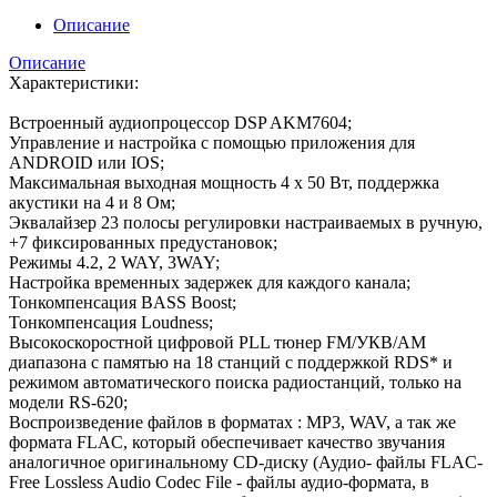
Описание
Описание
Характеристики:
Встроенный аудиопроцессор DSP AKM7604;
Управление и настройка с помощью приложения для
ANDROID или IOS;
Максимальная выходная мощность 4 х 50 Вт, поддержка
акустики на 4 и 8 Ом;
Эквалайзер 23 полосы регулировки настраиваемых в ручную,
+7 фиксированных предустановок;
Режимы 4.2, 2 WAY, 3WAY;
Настройка временных задержек для каждого канала;
Тонкомпенсация BASS Boost;
Тонкомпенсация Loudness;
Высокоскоростной цифровой PLL тюнер FM/УКВ/АМ
диапазона с памятью на 18 станций с поддержкой RDS* и
режимом автоматического поиска радиостанций, только на
модели RS-620;
Воспроизведение файлов в форматах : MP3, WAV, а так же
формата FLAC, который обеспечивает качество звучания
аналогичное оригинальному CD-диску (Аудио- файлы FLAC-
Free Lossless Audio Codec File - файлы аудио-формата, в