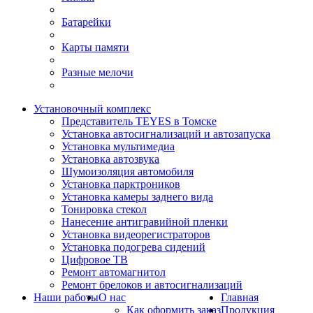
Батарейки
Карты памяти
Разные мелочи
Установочный комплекс
Представитель TEYES в Томске
Установка автосигнализаций и автозапуска
Установка мультимедиа
Установка автозвука
Шумоизоляция автомобиля
Установка парктроников
Установка камеры заднего вида
Тонировка стекол
Нанесение антигравийной пленки
Установка видеорегистраторов
Установка подогрева сидений
Цифровое ТВ
Ремонт автомагнитол
Ремонт брелоков и автосигнализаций
Наши работы
О нас
Главная
Как оформить заказ
Продукция