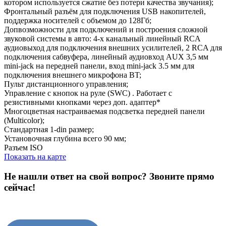
котором используется сжатие без потери качества звучания);
Фронтальный разъём для подключения USB накопителей,
поддержка носителей с объемом до 128Гб;
Допвозможности для подключений и построения сложной
звуковой системы в авто: 4-х канальный линейный RCA
аудиовыход для подключения внешних усилителей, 2 RCA для
подключения сабвуфера, линейный аудиовход AUX 3,5 мм
mini-jack на передней панели, вход mini-jack 3.5 мм для
подключения внешнего микрофона BT;
Пульт дистанционного управления;
Управление с кнопок на руле (SWC) . Работает с
резистивными кнопками через доп. адаптер*
Многоцветная настраиваемая подсветка передней панели
(Multicolor);
Стандартная 1-din размер;
Установочная глубина всего 90 мм;
Разъем ISO
Показать на карте
Не нашли ответ на свой вопрос?
Звоните прямо
сейчас!
8 (3822) 97-99-00