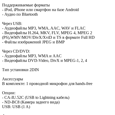
Поддерживаемые форматы
- iPod, iPhone или смартфон на базе Android
- Аудио по Bluetooth
Через USB:
- Аудиофайлы MP3, WMA, AAC, WAV и FLAC
- Видеофайлы H.264, MKV, FLV, MPEG 4, MPEG 2
(PS),WMV/MOV/DivX/XviD и TS в формате Full HD
- Файлы изображений JPEG и BMP
Через CD/DVD:
- Аудиофайлы MP3, WMA и AAC
- Видеофайлы DVD-Video, DivX и MPEG-1, 2, 4
Тип установки 2DIN
Аксессуары
В комплекте: 1 проводной микрофон для hands-free
Опции:
- CA-IU.52C (USB to Lightning кабель)
- ND-BC8 (Камера заднего вида)
USB: USB (1 A)