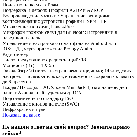
Поиск по папкам / файлам
Поддержка Bluetooth: Профили A2DP и AVRCP —
Воспроизведение музыки / Управление функциями
воспроизводящих устройствПрофили HSP и HFP —
Управление звонками, Hands-Free
Микрофон громкой связи для Bluetooth: Встроенный в
переднюю панель
Управление и настройка со смартфона на Android или
iOS: Да, через приложение Prology Audio
Радиотюнер
Число предустановок радиостанций: 18
Мощность (Вт): 4 X 55
Эквалайзер: 20 полос, настраиваемых вручную; 14 заводских
настроек + пользовательская; возможность сохранять в память
до 6 пресетов
Входы / Выходы: AUX-вход Mini-Jack 3,5 мм на передней
панели2-канальный аудиовыход RCA
Подсоединение по стандарту ISO
Управление с кнопок на руле (SWC)
Инфракрасный пульт
Показать на карте
Не нашли ответ на свой вопрос?
Звоните прямо
сейчас!