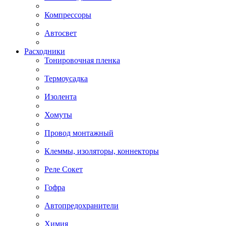
Компрессоры
Автосвет
Расходники
Тонировочная пленка
Термоусадка
Изолента
Хомуты
Провод монтажный
Клеммы, изоляторы, коннекторы
Реле Сокет
Гофра
Автопредохранители
Химия