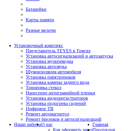
Батарейки
Карты памяти
Разные мелочи
Установочный комплекс
Представитель TEYES в Томске
Установка автосигнализаций и автозапуска
Установка мультимедиа
Установка автозвука
Шумоизоляция автомобиля
Установка парктроников
Установка камеры заднего вида
Тонировка стекол
Нанесение антигравийной пленки
Установка видеорегистраторов
Установка подогрева сидений
Цифровое ТВ
Ремонт автомагнитол
Ремонт брелоков и автосигнализаций
Наши работы
О нас
Главная
Как оформить заказ
Продукция