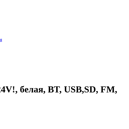
я
4V!, белая, BT, USB,SD, FM,