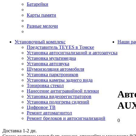
Батарейки
Карты памяти
Разные мелочи
Установочный комплекс
Наши ра
Представитель TEYES в Томске
Установка автосигнализаций и автозапуска
Установка мультимедиа
Установка автозвука
Шумоизоляция автомобиля
Установка парктроников
Установка камеры заднего вида
Тонировка стекол
Нанесение антигравийной пленки
Авт
Установка видеорегистраторов
Установка подогрева сидений
AUX
Цифровое ТВ
Ремонт автомагнитол
Ремонт брелоков и автосигнализаций
0
Доставка 1-2 дн.