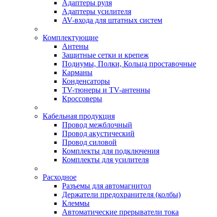
Адаптеры руля
Адаптеры усилителя
AV-входа для штатных систем
Комплектующие
Антены
Защитные сетки и крепеж
Подиумы, Полки, Кольца проставочные
Карманы
Конденсаторы
TV-тюнеры и TV-антенны
Кроссоверы
Кабельная продукция
Провод межблочный
Провод акустический
Провод силовой
Комплекты для подключения
Комплекты для усилителя
Расходное
Разъемы для автомагнитол
Держатели предохранителя (колбы)
Клеммы
Автоматические прерыватели тока