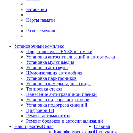
Батарейки
Карты памяти
Разные мелочи
Установочный комплекс
Представитель TEYES в Томске
Установка автосигнализаций и автозапуска
Установка мультимедиа
Установка автозвука
Шумоизоляция автомобиля
Установка парктроников
Установка камеры заднего вида
Тонировка стекол
Нанесение антигравийной пленки
Установка видеорегистраторов
Установка подогрева сидений
Цифровое ТВ
Ремонт автомагнитол
Ремонт брелоков и автосигнализаций
Наши работы
О нас
Главная
Как оформить заказ
Продукция