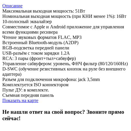
Описание
Максимальная выходная мощность: 51Вт
Номинальная выходная мощность (при КНИ менее 1%): 16Вт
10-полосный эквалайзер
Совместимое с Apple и Android приложение для управления
всеми функциями ресивера
Чтение звуковых форматов FLAC, MP3
Встроенный Bluetooth-модуль (A2DP)
RGB-подсветка передней панели
USB-разъём с током зарядки 1.2A
RCA: 3 пары (фронт+тыл+сабвуфер)
Управление сабвуфером: уровень, ФНЧ фильтр (80/120/160Hz)
D-SWC (обучение резистивных кнопок на руле без внешнего
адаптера)
Разъем для подключения микрофона: jack 3,5mm
Комплектуется ISO коннектором
Пульт ДУ: в комплекте.
Съемная передняя панель
Показать на карте
Не нашли ответ на свой вопрос?
Звоните прямо
сейчас!
8 (3822) 97-99-00