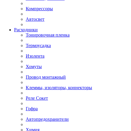
Компрессоры
Автосвет
Расходники
Тонировочная пленка
Термоусадка
Изолента
Хомуты
Провод монтажный
Клеммы, изоляторы, коннекторы
Реле Сокет
Гофра
Автопредохранители
Химия