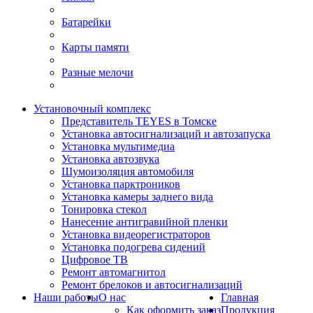
Батарейки
Карты памяти
Разные мелочи
Установочный комплекс
Представитель TEYES в Томске
Установка автосигнализаций и автозапуска
Установка мультимедиа
Установка автозвука
Шумоизоляция автомобиля
Установка парктроников
Установка камеры заднего вида
Тонировка стекол
Нанесение антигравийной пленки
Установка видеорегистраторов
Установка подогрева сидений
Цифровое ТВ
Ремонт автомагнитол
Ремонт брелоков и автосигнализаций
Наши работы
О нас
Главная
Как оформить заказ
Продукция