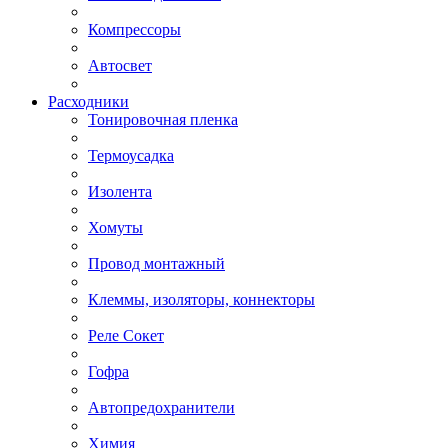
Компрессоры
Автосвет
Расходники
Тонировочная пленка
Термоусадка
Изолента
Хомуты
Провод монтажный
Клеммы, изоляторы, коннекторы
Реле Сокет
Гофра
Автопредохранители
Химия