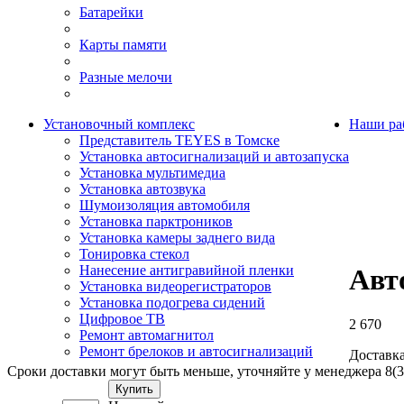
Батарейки
Карты памяти
Разные мелочи
Установочный комплекс
Наши ра
Представитель TEYES в Томске
Установка автосигнализаций и автозапуска
Установка мультимедиа
Установка автозвука
Шумоизоляция автомобиля
Установка парктроников
Установка камеры заднего вида
Тонировка стекол
Нанесение антигравийной пленки
Авт
Установка видеорегистраторов
Установка подогрева сидений
Цифровое ТВ
2 670
Ремонт автомагнитол
Ремонт брелоков и автосигнализаций
Доставка
Сроки доставки могут быть меньше, уточняйте у менеджера 8(3
Купить