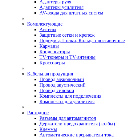
Адаптеры руля
Адаптеры усилителя
AV-входа для штатных систем
Комплектующие
Антены
Защитные сетки и крепеж
Подиумы, Полки, Кольца проставочные
Карманы
Конденсаторы
TV-тюнеры и TV-антенны
Кроссоверы
Кабельная продукция
Провод межблочный
Провод акустический
Провод силовой
Комплекты для подключения
Комплекты для усилителя
Расходное
Разъемы для автомагнитол
Держатели предохранителя (колбы)
Клеммы
Автоматические прерыватели тока