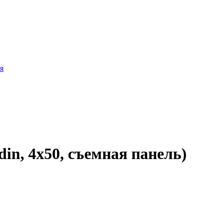
я
n, 4х50, съемная панель)