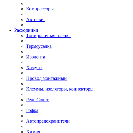
Компрессоры
Автосвет
Расходники
Тонировочная пленка
Термоусадка
Изолента
Хомуты
Провод монтажный
Клеммы, изоляторы, коннекторы
Реле Сокет
Гофра
Автопредохранители
Химия