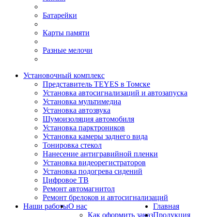
Батарейки
Карты памяти
Разные мелочи
Установочный комплекс
Представитель TEYES в Томске
Установка автосигнализаций и автозапуска
Установка мультимедиа
Установка автозвука
Шумоизоляция автомобиля
Установка парктроников
Установка камеры заднего вида
Тонировка стекол
Нанесение антигравийной пленки
Установка видеорегистраторов
Установка подогрева сидений
Цифровое ТВ
Ремонт автомагнитол
Ремонт брелоков и автосигнализаций
Наши работы
О нас
Главная
Как оформить заказ
Продукция