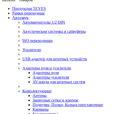
Продукция TEYES
Рамки переходные
Автозвук
Автомагнитолы 1/2 DIN
Акустические системы и сабвуферы
ISO переходники
Усилители
USB адаптер для штатных устройств
Адаптеры руля и усилителя
Адаптеры руля
Адаптеры усилителя
AV-входа для штатных систем
Комплектующие
Антены
Защитные сетки и крепеж
Подиумы, Полки, Кольца проставочные
Карманы
Конденсаторы