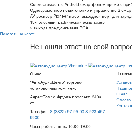
Совместимость с Android-смартфоном прямо с при
Одновременное подключение и управление 2 смарт
AV-ресивер Pioneer имеет выходной порт для заряд
13-полосный графический эквалайзер
2 выхода предусилителя RCA
Показать на карте
Не нашли ответ на свой вопро
8 (3822) 97-99-00
О нас
Навига
"АвтоАудиоЦентр" торгово-
Установ
установочный комплекс
Наши р
О нас
Адрес:
Томск, Фрунзе проспект, 240а
Оплата 
ст1
Контакт
Телефон:
8 (3822) 97-99-00
8-923-457-
9900
Часы работы:
пн-вс 10:00-19:00