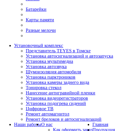
Батарейки
Карты памяти
Разные мелочи
Установочный комплекс
Представитель TEYES в Томске
Установка автосигнализаций и автозапуска
Установка мультимедиа
Установка автозвука
Шумоизоляция автомобиля
Установка парктроников
Установка камеры заднего вида
Тонировка стекол
Нанесение антигравийной пленки
Установка видеорегистраторов
Установка подогрева сидений
Цифровое ТВ
Ремонт автомагнитол
Ремонт брелоков и автосигнализаций
Наши работы
О нас
Главная
Как оформить заказ
Продукция