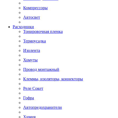
Компрессоры
Автосвет
Расходники
Тонировочная пленка
Термоусадка
Изолента
Хомуты
Провод монтажный
Клеммы, изоляторы, коннекторы
Реле Сокет
Гофра
Автопредохранители
Химия