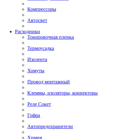
Компрессоры
Автосвет
Расходники
Тонировочная пленка
Термоусадка
Изолента
Хомуты
Провод монтажный
Клеммы, изоляторы, коннекторы
Реле Сокет
Гофра
Автопредохранители
Химия