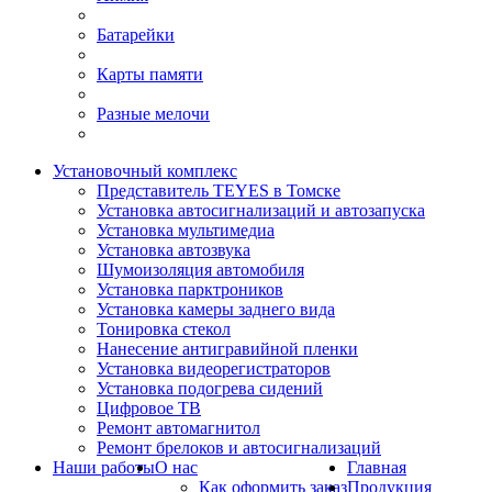
Батарейки
Карты памяти
Разные мелочи
Установочный комплекс
Представитель TEYES в Томске
Установка автосигнализаций и автозапуска
Установка мультимедиа
Установка автозвука
Шумоизоляция автомобиля
Установка парктроников
Установка камеры заднего вида
Тонировка стекол
Нанесение антигравийной пленки
Установка видеорегистраторов
Установка подогрева сидений
Цифровое ТВ
Ремонт автомагнитол
Ремонт брелоков и автосигнализаций
Наши работы
О нас
Главная
Как оформить заказ
Продукция