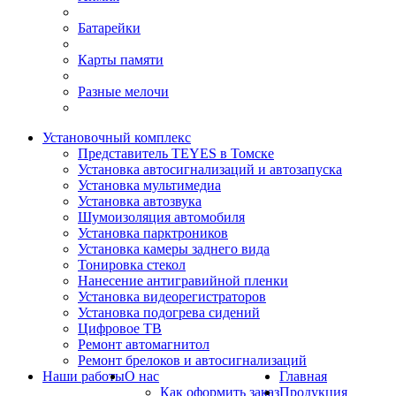
Батарейки
Карты памяти
Разные мелочи
Установочный комплекс
Представитель TEYES в Томске
Установка автосигнализаций и автозапуска
Установка мультимедиа
Установка автозвука
Шумоизоляция автомобиля
Установка парктроников
Установка камеры заднего вида
Тонировка стекол
Нанесение антигравийной пленки
Установка видеорегистраторов
Установка подогрева сидений
Цифровое ТВ
Ремонт автомагнитол
Ремонт брелоков и автосигнализаций
Наши работы
О нас
Главная
Как оформить заказ
Продукция