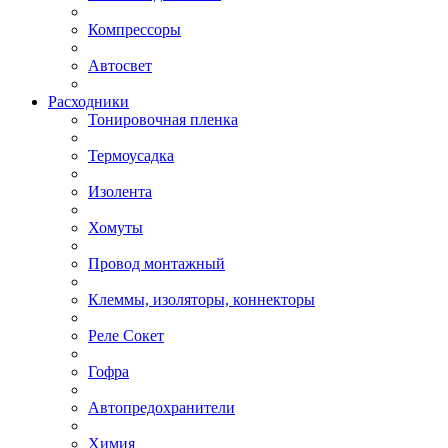
Компрессоры
Автосвет
Расходники
Тонировочная пленка
Термоусадка
Изолента
Хомуты
Провод монтажный
Клеммы, изоляторы, коннекторы
Реле Сокет
Гофра
Автопредохранители
Химия