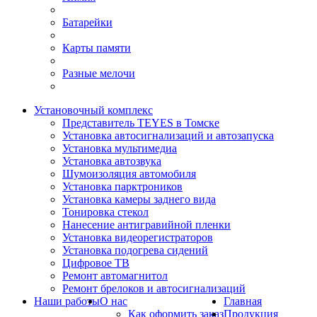
Батарейки
Карты памяти
Разные мелочи
Установочный комплекс
Представитель TEYES в Томске
Установка автосигнализаций и автозапуска
Установка мультимедиа
Установка автозвука
Шумоизоляция автомобиля
Установка парктроников
Установка камеры заднего вида
Тонировка стекол
Нанесение антигравийной пленки
Установка видеорегистраторов
Установка подогрева сидений
Цифровое ТВ
Ремонт автомагнитол
Ремонт брелоков и автосигнализаций
Наши работы
О нас
Главная
Как оформить заказ
Продукция