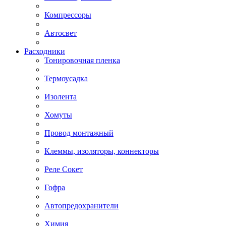
Компрессоры
Автосвет
Расходники
Тонировочная пленка
Термоусадка
Изолента
Хомуты
Провод монтажный
Клеммы, изоляторы, коннекторы
Реле Сокет
Гофра
Автопредохранители
Химия