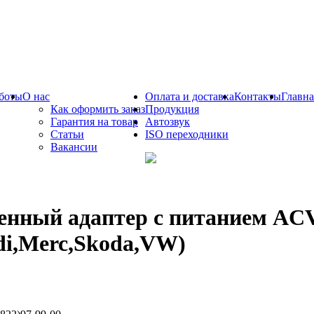
боты
О нас
Оплата и доставка
Контакты
Главна
Как оформить заказ
Продукция
Гарантия на товар
Автозвук
Статьи
ISO переходники
Вакансии
енный адаптер с питанием ACV
di,Merc,Skoda,VW)