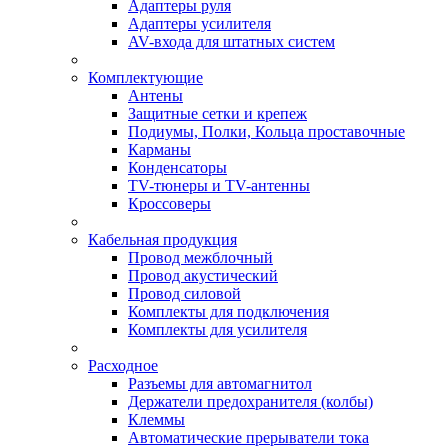
Адаптеры руля
Адаптеры усилителя
AV-входа для штатных систем
Комплектующие
Антены
Защитные сетки и крепеж
Подиумы, Полки, Кольца проставочные
Карманы
Конденсаторы
TV-тюнеры и TV-антенны
Кроссоверы
Кабельная продукция
Провод межблочный
Провод акустический
Провод силовой
Комплекты для подключения
Комплекты для усилителя
Расходное
Разъемы для автомагнитол
Держатели предохранителя (колбы)
Клеммы
Автоматические прерыватели тока