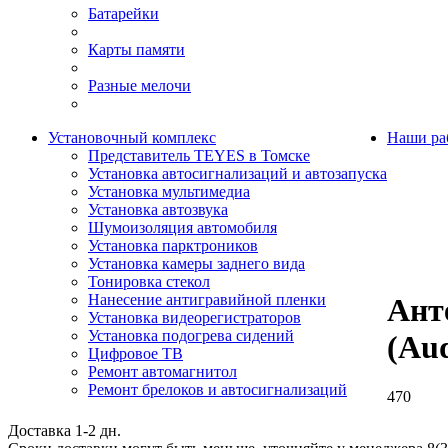
Батарейки
Карты памяти
Разные мелочи
Установочный комплекс
Наши ра
Представитель TEYES в Томске
Установка автосигнализаций и автозапуска
Установка мультимедиа
Установка автозвука
Шумоизоляция автомобиля
Установка парктроников
Установка камеры заднего вида
Тонировка стекол
Нанесение антигравийной пленки
Ант
Установка видеорегистраторов
Установка подогрева сидений
(Au
Цифровое ТВ
Ремонт автомагнитол
Ремонт брелоков и автосигнализаций
470
Доставка 1-2 дн.