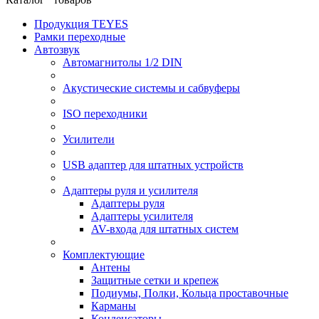
Продукция TEYES
Рамки переходные
Автозвук
Автомагнитолы 1/2 DIN
Акустические системы и сабвуферы
ISO переходники
Усилители
USB адаптер для штатных устройств
Адаптеры руля и усилителя
Адаптеры руля
Адаптеры усилителя
AV-входа для штатных систем
Комплектующие
Антены
Защитные сетки и крепеж
Подиумы, Полки, Кольца проставочные
Карманы
Конденсаторы