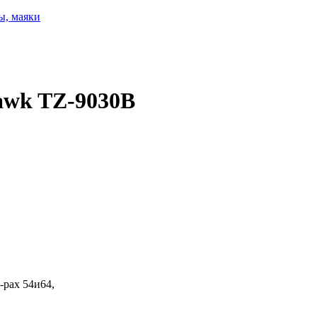
ы, маяки
awk TZ-9030B
-рах 54и64,