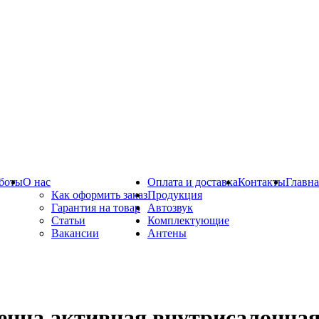
боты
О нас
Оплата и доставка
Контакты
Главна
Как оформить заказ
Продукция
Гарантия на товар
Автозвук
Статьи
Комплектующие
Вакансии
Антены
енна активная внутрисалон