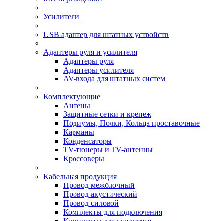
Усилители
USB адаптер для штатных устройств
Адаптеры руля и усилителя
Адаптеры руля
Адаптеры усилителя
AV-входа для штатных систем
Комплектующие
Антены
Защитные сетки и крепеж
Подиумы, Полки, Кольца проставочные
Карманы
Конденсаторы
TV-тюнеры и TV-антенны
Кроссоверы
Кабельная продукция
Провод межблочный
Провод акустический
Провод силовой
Комплекты для подключения
Комплекты для усилителя