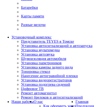
Батарейки
Карты памяти
Разные мелочи
Установочный комплекс
Представитель TEYES в Томске
Установка автосигнализаций и автозапуска
Установка мультимедиа
Установка автозвука
Шумоизоляция автомобиля
Установка парктроников
Установка камеры заднего вида
Тонировка стекол
Нанесение антигравийной пленки
Установка видеорегистраторов
Установка подогрева сидений
Цифровое ТВ
Ремонт автомагнитол
Ремонт брелоков и автосигнализаций
Наши работы
О нас
Главная
Как оформить заказ
Продукция