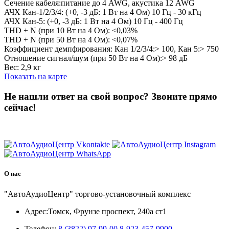
Сечение кабеля:питание до 4 AWG, акустика 12 AWG
АЧХ Кан-1/2/3/4: (+0, -3 дБ: 1 Вт на 4 Ом) 10 Гц - 30 кГц
АЧХ Кан-5: (+0, -3 дБ: 1 Вт на 4 Ом) 10 Гц - 400 Гц
THD + N (при 10 Вт на 4 Ом): <0,03%
THD + N (при 50 Вт на 4 Ом): <0,07%
Коэффициент демпфирования: Кан 1/2/3/4:> 100, Кан 5:> 750
Отношение сигнал/шум (при 50 Вт на 4 Ом):> 98 дБ
Вес: 2,9 кг
Показать на карте
Не нашли ответ на свой вопрос?
Звоните прямо
сейчас!
8 (3822) 97-99-00
О нас
"АвтоАудиоЦентр" торгово-установочный комплекс
Адрес:
Томск, Фрунзе проспект, 240а ст1
Телефон:
8 (3822) 97-99-00
8-923-457-9900