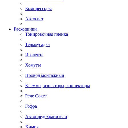
Компрессоры
Автосвет
Расходники
Тонировочная пленка
Термоусадка
Изолента
Хомуты
Провод монтажный
Клеммы, изоляторы, коннекторы
Реле Сокет
Гофра
Автопредохранители
Химия