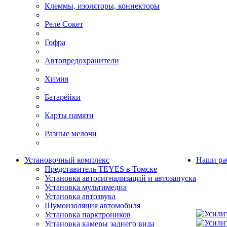
Клеммы, изоляторы, коннекторы
Реле Сокет
Гофра
Автопредохранители
Химия
Батарейки
Карты памяти
Разные мелочи
Установочный комплекс
Наши ра
Представитель TEYES в Томске
Установка автосигнализаций и автозапуска
Установка мультимедиа
Установка автозвука
Шумоизоляция автомобиля
Установка парктроников
Установка камеры заднего вида