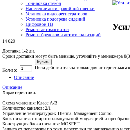
Тонировка стекол
Нанесение антигравийной пленки
Установка видеорегистраторов
Установка подогрева сидений
Уси
Цифровое ТВ
Ремонт автомагнитол
Ремонт брелоков и автосигнализаций
14 820
Доставка 1-2 дн.
Сроки доставки могут быть меньше, уточняйте у менеджера 8(3
Купить
Цена действительна только для интернет-магаз
Кол-во:
Описание
Описание
Характеристики:
Схема усиления: Класс A/B
Количество каналов: 2/1
Управление температурой: Thermal Management Control
Блок питания: с широтно-импульсной модуляцией и преобразо
Конструкция блока питания: MOSFET
Защита от перегрузки по току, перегрузки по напряжению и те