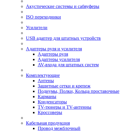
Акустические системы и сабвуферы
ISO переходники
Усилители
USB адаптер для штатных устройств
Адаптеры руля и усилителя
Адаптеры руля
Адаптеры усилителя
AV-входа для штатных систем
Комплектующие
Антены
Защитные сетки и крепеж
Подиумы, Полки, Кольца проставочные
Карманы
Конденсаторы
TV-тюнеры и TV-антенны
Кроссоверы
Кабельная продукция
Провод межблочный