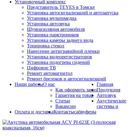
Установочный комплекс
Представитель TEYES в Томске
Установка автосигнализаций и автозапуска
Установка мультимедиа
Установка автозвука
Шумоизоляция автомобиля
Установка парктроников
Установка камеры заднего вида
Тонировка стекол
Нанесение антигравийной пленки
Установка видеорегистраторов
Установка подогрева сидений
Цифровое ТВ
Ремонт автомагнитол
Ремонт брелоков и автосигнализаций
Наши работы
О нас
Главная
Как оформить заказ
Продукция
Гарантия на товар
Автозвук
Статьи
Акустические
Вакансии
системы и
Оплата и доставка
Контакты
сабвуферы