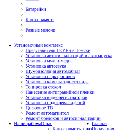
Батарейки
Карты памяти
Разные мелочи
Установочный комплекс
Представитель TEYES в Томске
Установка автосигнализаций и автозапуска
Установка мультимедиа
Установка автозвука
Шумоизоляция автомобиля
Установка парктроников
Установка камеры заднего вида
Тонировка стекол
Нанесение антигравийной пленки
Установка видеорегистраторов
Установка подогрева сидений
Цифровое ТВ
Ремонт автомагнитол
Ремонт брелоков и автосигнализаций
Наши работы
О нас
Главная
Как оформить заказ
Продукция