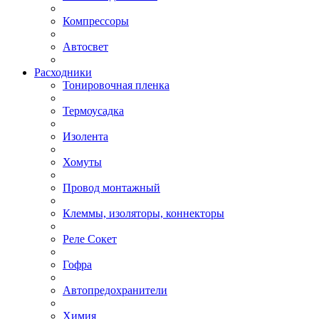
Компрессоры
Автосвет
Расходники
Тонировочная пленка
Термоусадка
Изолента
Хомуты
Провод монтажный
Клеммы, изоляторы, коннекторы
Реле Сокет
Гофра
Автопредохранители
Химия