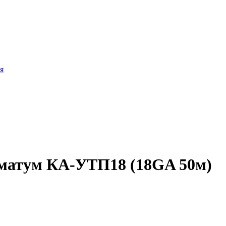
я
матум КА-УТП18 (18GA 50м)