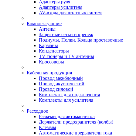
Адаптеры руля
Адаптеры усилителя
AV-входа для штатных систем
Комплектующие
Антены
Защитные сетки и крепеж
Подиумы, Полки, Кольца проставочные
Карманы
Конденсаторы
TV-тюнеры и TV-антенны
Кроссоверы
Кабельная продукция
Провод межблочный
Провод акустический
Провод силовой
Комплекты для подключения
Комплекты для усилителя
Расходное
Разъемы для автомагнитол
Держатели предохранителя (колбы)
Клеммы
Автоматические прерыватели тока