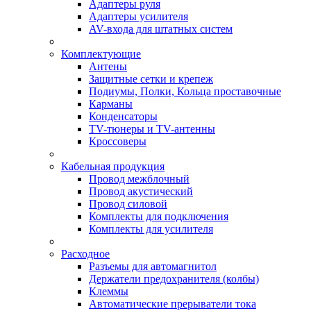
Адаптеры руля
Адаптеры усилителя
AV-входа для штатных систем
Комплектующие
Антены
Защитные сетки и крепеж
Подиумы, Полки, Кольца проставочные
Карманы
Конденсаторы
TV-тюнеры и TV-антенны
Кроссоверы
Кабельная продукция
Провод межблочный
Провод акустический
Провод силовой
Комплекты для подключения
Комплекты для усилителя
Расходное
Разъемы для автомагнитол
Держатели предохранителя (колбы)
Клеммы
Автоматические прерыватели тока