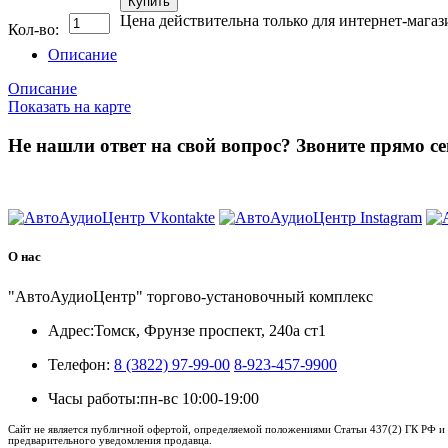
Купить
Цена действительна только для интернет-магаз
Кол-во:
Описание
Описание
Показать на карте
Не нашли ответ на свой вопрос?
Звоните прямо се
8 (3822) 97-99-00
О нас
"АвтоАудиоЦентр" торгово-установочный комплекс
Адрес:
Томск, Фрунзе проспект, 240а ст1
Телефон:
8 (3822) 97-99-00
8-923-457-9900
Часы работы:
пн-вс 10:00-19:00
Сайт не является публичной офертой, определяемой положениями Статьи 437(2) ГК РФ и 
предварительного уведомления продавца.