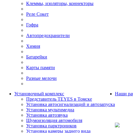
Клеммы, изоляторы, коннекторы
Реле Сокет
Гофра
Автопредохранители
Химия
Батарейки
Карты памяти
Разные мелочи
Установочный комплекс
Наши ра
Представитель TEYES в Томске
Установка автосигнализаций и автозапуска
Установка мультимедиа
Установка автозвука
Шумоизоляция автомобиля
Установка парктроников
Установка камеры заднего вида