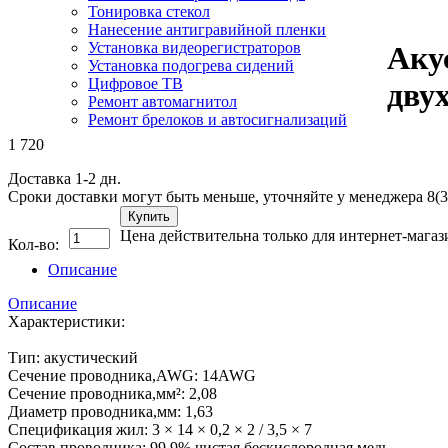
Тонировка стекол
Нанесение антигравийной пленки
Установка видеорегистраторов
Аку
Установка подогрева сидений
Цифровое ТВ
дву
Ремонт автомагнитол
Ремонт брелоков и автосигнализаций
1 720
Доставка 1-2 дн.
Сроки доставки могут быть меньше, уточняйте у менеджера 8(3
Купить
Цена действительна только для интернет-магаз
Кол-во:
Описание
Описание
Характеристики:
Тип: акустический
Сечение проводника,AWG: 14AWG
Сечение проводника,мм²: 2,08
Диаметр проводника,мм: 1,63
Спецификация жил: 3 × 14 × 0,2 × 2 / 3,5 × 7
Состав проводника: 99,9% чистая бескислородная медь