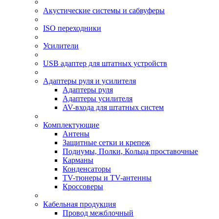
Акустические системы и сабвуферы
ISO переходники
Усилители
USB адаптер для штатных устройств
Адаптеры руля и усилителя
Адаптеры руля
Адаптеры усилителя
AV-входа для штатных систем
Комплектующие
Антены
Защитные сетки и крепеж
Подиумы, Полки, Кольца проставочные
Карманы
Конденсаторы
TV-тюнеры и TV-антенны
Кроссоверы
Кабельная продукция
Провод межблочный