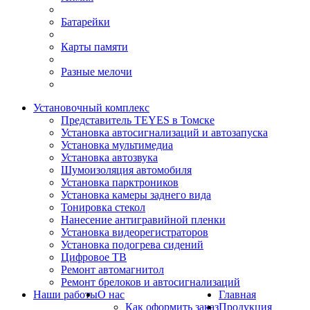
Батарейки
Карты памяти
Разные мелочи
Установочный комплекс
Представитель TEYES в Томске
Установка автосигнализаций и автозапуска
Установка мультимедиа
Установка автозвука
Шумоизоляция автомобиля
Установка парктроников
Установка камеры заднего вида
Тонировка стекол
Нанесение антигравийной пленки
Установка видеорегистраторов
Установка подогрева сидений
Цифровое ТВ
Ремонт автомагнитол
Ремонт брелоков и автосигнализаций
Наши работы
О нас
Главная
Как оформить заказ
Продукция