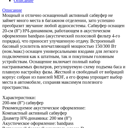
Описание
Описание
Мощный и отлично оснащенный активный сабвуфер не
займет много места в багажном отделении, зато успешно
преобразит звучание любой аудиосистемы. Сабвуфер оснащен
20-см (8") НЧ-динамиком, работающем в акустическом
оформлении bandpass (акустический полосовой фильтр 4-го
порядка), что приносит улучшенную отдачу. Встроенный
басовый усилитель впечатляющей мощностью 150/300 Вт
(ном./макс) оснащен универсальными входами для легкого
подключения как к штатным, так и покупным головным
устройствам. Оснащение включает полный набор
настраиваемых фильтров, регулируемую схему подъема баса и
плавную настройку фазы. Жесткий и свободный от вибраций
корпус собран из панелей MDF, а его форма упрощает выбор
места в автомобиле, сохраняя максимум полезного
пространства.
Характеристики:
200-мм (8”) сабвуфер
Рекомендуемое акустическое оформление:
Компактный активный сабвуфер
Диаметр НЧ-динамика: 200 мм (8”)
Акустическое оформление: bandpass