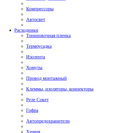
Компрессоры
Автосвет
Расходники
Тонировочная пленка
Термоусадка
Изолента
Хомуты
Провод монтажный
Клеммы, изоляторы, коннекторы
Реле Сокет
Гофра
Автопредохранители
Химия