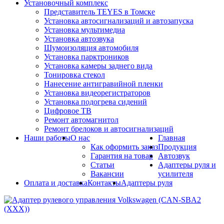
Установочный комплекс
Представитель TEYES в Томске
Установка автосигнализаций и автозапуска
Установка мультимедиа
Установка автозвука
Шумоизоляция автомобиля
Установка парктроников
Установка камеры заднего вида
Тонировка стекол
Нанесение антигравийной пленки
Установка видеорегистраторов
Установка подогрева сидений
Цифровое ТВ
Ремонт автомагнитол
Ремонт брелоков и автосигнализаций
Наши работы
О нас
Главная
Как оформить заказ
Продукция
Гарантия на товар
Автозвук
Статьи
Адаптеры руля и
Вакансии
усилителя
Оплата и доставка
Контакты
Адаптеры руля