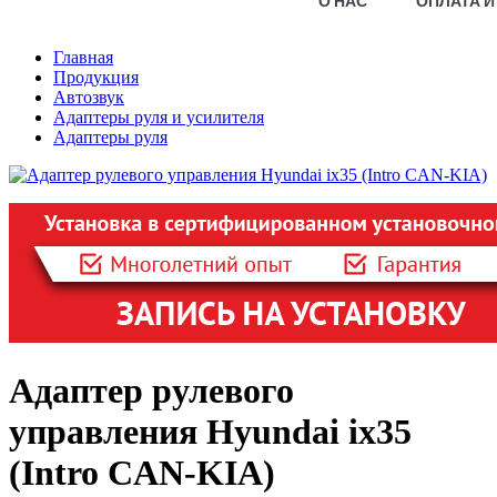
О НАС
ОПЛАТА И
Главная
Продукция
Автозвук
Адаптеры руля и усилителя
Адаптеры руля
Адаптер рулевого
управления Hyundai ix35
(Intro CAN-KIA)