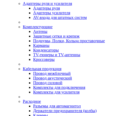
Адаптеры руля и усилителя
Адаптеры руля
Адаптеры усилителя
AV-входа для штатных систем
Комплектующие
Антены
Защитные сетки и крепеж
Подиумы, Полки, Кольца проставочные
Карманы
Конденсаторы
TV-тюнеры и TV-антенны
Кроссоверы
Кабельная продукция
Провод межблочный
Провод акустический
Провод силовой
Комплекты для подключения
Комплекты для усилителя
Расходное
Разъемы для автомагнитол
Держатели предохранителя (колбы)
Клеммы