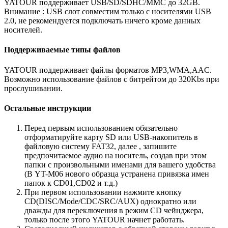
YATOUR поддерживает USB/SD/SDHC/MMC до 32GB.
Внимание : USB слот совместим только с носителями USB
2.0, не рекомендуется подключать ничего кроме данных
носителей.
Поддерживаемые типы файлов
YATOUR поддерживает файлы форматов MP3,WMA,AAC.
Возможно использование файлов с битрейтом до 320Kbs при
прослушивании.
Остальные инструкции
Перед первым использованием обязательно
отформатируйте карту SD или USB-накопитель в
файловую систему FAT32, далее , запишите
предпочитаемое аудио на носитель, создав при этом
папки с произвольными именами для вашего удобства
(В YT-M06 нового образца устранена привязка имен
папок к CD01,CD02 и т.д.)
При первом использовании нажмите кнопку
CD(DISC/Mode/CDC/SRC/AUX) однократно или
дважды для переключения в режим CD чейнджера,
только после этого YATOUR начнет работать.