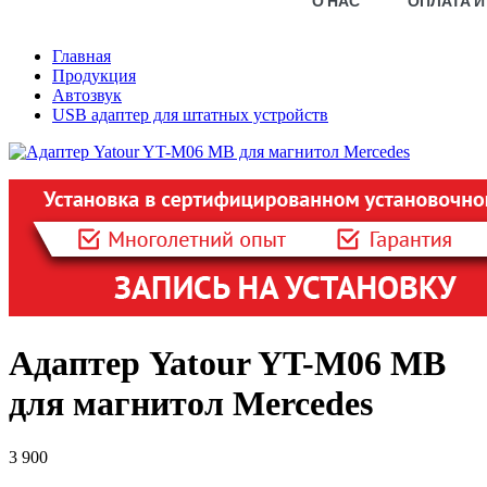
О НАС
ОПЛАТА И
Главная
Продукция
Автозвук
USB адаптер для штатных устройств
Адаптер Yatour YT-M06 MB
для магнитол Mercedes
3 900