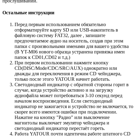
прослушивании.
Остальные инструкции
Перед первым использованием обязательно
отформатируйте карту SD или USB-накопитель в
файловую систему FAT32, далее , запишите
предпочитаемое аудио на носитель, создав при этом
папки с произвольными именами для вашего удобства
(В YT-M06 нового образца устранена привязка имен
папок к CD01,CD02 и т.д.)
При первом использовании нажмите кнопку
CD(DISC/Mode/CDC/SRC/AUX) однократно или
дважды для переключения в режим CD чейнджера,
только после этого YATOUR начнет работать.
Светодиодный индикатор с обратной стороны горит в
случае, когда устройство активно и на загрузку
аудиофайла может потребоваться 3-10 секунд перед
началом воспроизведения. Если светодиодный
индикатор не зажигается и устройство не включается, то
скорее всего имеются ошибки при подключении.
Нажатие на кнопку "Радио" или выключение
магнитолы выключает эмулятор чейнджера и
светодиодный индикатор перестаёт гореть.
Работа YATOUR почти идентична работе штатного CD