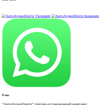
8 (3822) 97-99-00
О нас
"АвтоАудиоЦентр" торгово-установочный комплекс