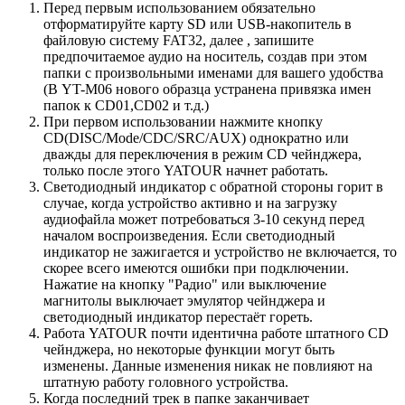
Перед первым использованием обязательно
отформатируйте карту SD или USB-накопитель в
файловую систему FAT32, далее , запишите
предпочитаемое аудио на носитель, создав при этом
папки с произвольными именами для вашего удобства
(В YT-M06 нового образца устранена привязка имен
папок к CD01,CD02 и т.д.)
При первом использовании нажмите кнопку
CD(DISC/Mode/CDC/SRC/AUX) однократно или
дважды для переключения в режим CD чейнджера,
только после этого YATOUR начнет работать.
Светодиодный индикатор с обратной стороны горит в
случае, когда устройство активно и на загрузку
аудиофайла может потребоваться 3-10 секунд перед
началом воспроизведения. Если светодиодный
индикатор не зажигается и устройство не включается, то
скорее всего имеются ошибки при подключении.
Нажатие на кнопку "Радио" или выключение
магнитолы выключает эмулятор чейнджера и
светодиодный индикатор перестаёт гореть.
Работа YATOUR почти идентична работе штатного CD
чейнджера, но некоторые функции могут быть
изменены. Данные изменения никак не повлияют на
штатную работу головного устройства.
Когда последний трек в папке заканчивает