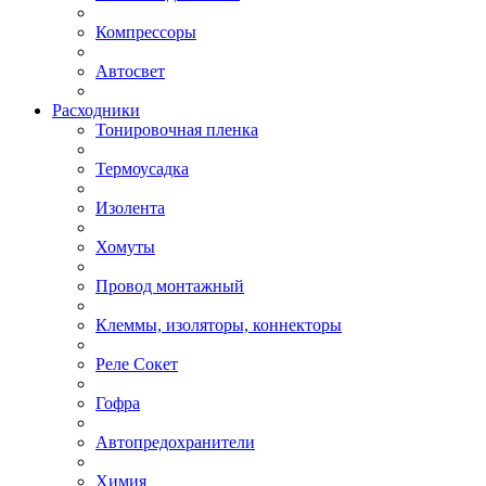
Компрессоры
Автосвет
Расходники
Тонировочная пленка
Термоусадка
Изолента
Хомуты
Провод монтажный
Клеммы, изоляторы, коннекторы
Реле Сокет
Гофра
Автопредохранители
Химия