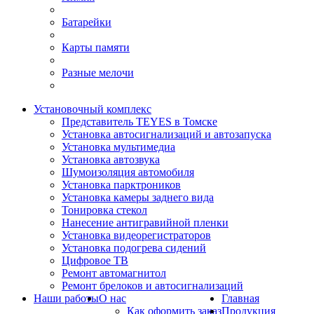
Батарейки
Карты памяти
Разные мелочи
Установочный комплекс
Представитель TEYES в Томске
Установка автосигнализаций и автозапуска
Установка мультимедиа
Установка автозвука
Шумоизоляция автомобиля
Установка парктроников
Установка камеры заднего вида
Тонировка стекол
Нанесение антигравийной пленки
Установка видеорегистраторов
Установка подогрева сидений
Цифровое ТВ
Ремонт автомагнитол
Ремонт брелоков и автосигнализаций
Наши работы
О нас
Главная
Как оформить заказ
Продукция