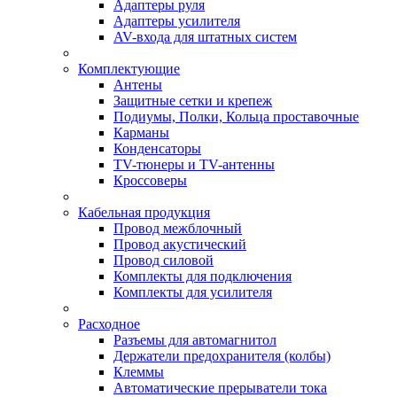
Адаптеры руля
Адаптеры усилителя
AV-входа для штатных систем
Комплектующие
Антены
Защитные сетки и крепеж
Подиумы, Полки, Кольца проставочные
Карманы
Конденсаторы
TV-тюнеры и TV-антенны
Кроссоверы
Кабельная продукция
Провод межблочный
Провод акустический
Провод силовой
Комплекты для подключения
Комплекты для усилителя
Расходное
Разъемы для автомагнитол
Держатели предохранителя (колбы)
Клеммы
Автоматические прерыватели тока