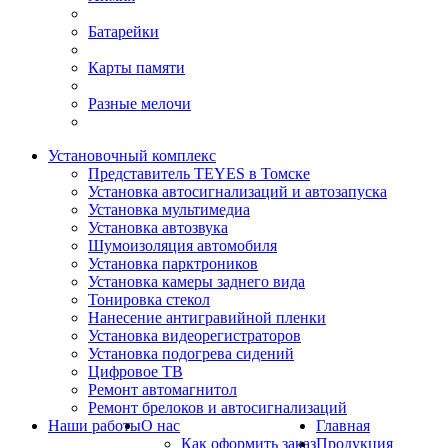
Батарейки
Карты памяти
Разные мелочи
Установочный комплекс
Представитель TEYES в Томске
Установка автосигнализаций и автозапуска
Установка мультимедиа
Установка автозвука
Шумоизоляция автомобиля
Установка парктроников
Установка камеры заднего вида
Тонировка стекол
Нанесение антигравийной пленки
Установка видеорегистраторов
Установка подогрева сидений
Цифровое ТВ
Ремонт автомагнитол
Ремонт брелоков и автосигнализаций
Наши работы
О нас
Главная
Как оформить заказ
Продукция