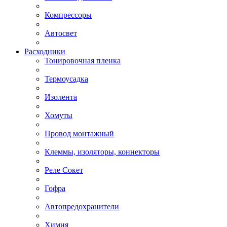
Компрессоры
Автосвет
Расходники
Тонировочная пленка
Термоусадка
Изолента
Хомуты
Провод монтажный
Клеммы, изоляторы, коннекторы
Реле Сокет
Гофра
Автопредохранители
Химия