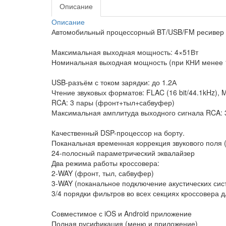
Описание
Описание
Автомобильный процессорный BT/USB/FM ресивер
Максимальная выходная мощность: 4×51Вт
Номинальная выходная мощность (при КНИ менее 
USB-разъём с током зарядки: до 1.2А
Чтение звуковых форматов: FLAC (16 bit/44.1kHz), 
RCA: 3 пары (фронт+тыл+сабвуфер)
Максимальная амплитуда выходного сигнала RCA: 3
Качественный DSP-процессор на борту.
Поканальная временная коррекция звукового поля (
24-полосный параметрический эквалайзер
Два режима работы кроссовера:
2-WAY (фронт, тыл, сабвуфер)
3-WAY (поканальное подключение акустических си
3/4 порядки фильтров во всех секциях кроссовера 
Совместимое с iOS и Android приложение
Полная русификация (меню и приложение)