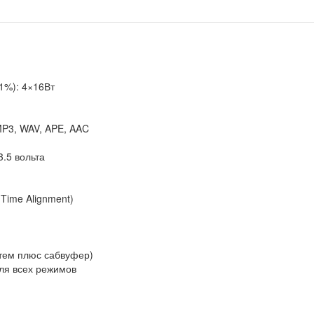
1%): 4×16Вт
MP3, WAV, APE, AAC
.5 вольта
Time Alignment)
стем плюс сабвуфер)
для всех режимов