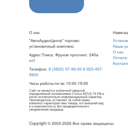
О нас
Навига
"АвтоАудиоЦентр" торгово-
Установ
установочный комплекс
Наши р
О нас
Адрес:
Томск, Фрунзе проспект, 240а
Оплата 
ст1
Контакт
Телефон:
8 (3822) 97-99-00
8-923-457-
9900
Часы работы:
пн-вс 10:00-19:00
Сайт не является публичной офертой,
определяемой положениями Статьи 437(2) ГК РФ и
носит исключительно информационный характер.
Производитель оставляет за собой право
изменять характеристики товара, его внешний вид
и и комплектность без предварительного
уведомления продавца.
Copyright © 2003-2026 Все права защищены.