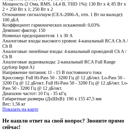
Мощность (2 Ома, RMS, 14,4 В, THD 1%): 130 Вт х 4; 85 Вт х
2 + 250 Вт х 1; 250 Вт х 2
Отношение сигнал/шум (CEA-2006-A, отн. 1 Вт на выходе):
100 дБА
Коэффициент гармонических искажений: 0,03%
Демпинг-фактор: 150
Номинал предохранителя: 1 х 30 А
Аналоговые входы высокого уровня: 4-канальный RCA Ch A /
Ch B
Аналоговые линейные входы: 4-канальный проводной Ch A /
Ch B
Аналоговые аудиовыходы: 2-канальный RCA Full Range
(дублер Input A)
Напряжение питания: 11 - 15 В постоянного тока
Кроссовер: Full Hi-Pass 50 - 3200 Гц @ 12 дБ/окт. Lo-Pass 50 -
3200 Гц @ 12 дБ/окт. Full Hi-Pass 50 - 3200 Гц @ 12 дБ/окт. Lo-
Pass 50 - 3200 Гц @ 12 дБ/окт.
Диапазон частот: 10 Гц - 35 кГц
Габаритные размеры (ДхШхВ): 190 х 155 47,5 мм
Вес: 1,56 кг
Показать на карте
Не нашли ответ на свой вопрос?
Звоните прямо
сейчас!