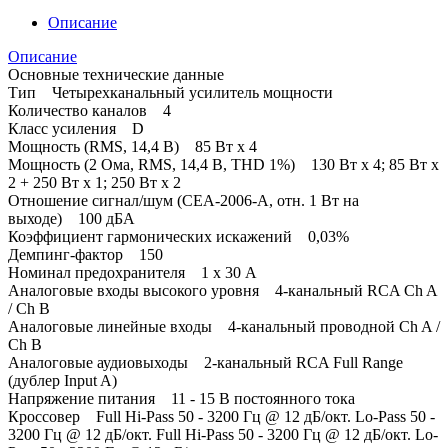
Описание
Описание
Основные технические данные
Тип Четырехканальный усилитель мощности
Количество каналов 4
Класс усиления D
Мощность (RMS, 14,4 В) 85 Вт х 4
Мощность (2 Ома, RMS, 14,4 В, THD 1%) 130 Вт х 4; 85 Вт х
2 + 250 Вт х 1; 250 Вт х 2
Отношение сигнал/шум (CEA-2006-A, отн. 1 Вт на
выходе) 100 дБА
Коэффициент гармонических искажений 0,03%
Демпинг-фактор 150
Номинал предохранителя 1 х 30 А
Аналоговые входы высокого уровня 4-канальный RCA Ch A
/ Ch B
Аналоговые линейные входы 4-канальный проводной Ch A /
Ch B
Аналоговые аудиовыходы 2-канальный RCA Full Range
(дублер Input A)
Напряжение питания 11 - 15 В постоянного тока
Кроссовер Full Hi-Pass 50 - 3200 Гц @ 12 дБ/окт. Lo-Pass 50 -
3200 Гц @ 12 дБ/окт. Full Hi-Pass 50 - 3200 Гц @ 12 дБ/окт. Lo-