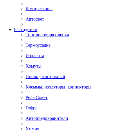
Компрессоры
Автосвет
Расходники
Тонировочная пленка
Термоусадка
Изолента
Хомуты
Провод монтажный
Клеммы, изоляторы, коннекторы
Реле Сокет
Гофра
Автопредохранители
Химия