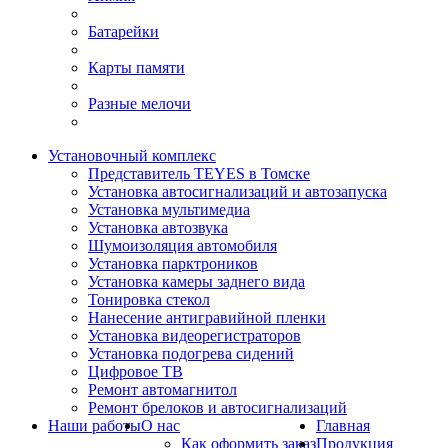
Батарейки
Карты памяти
Разные мелочи
Установочный комплекс
Представитель TEYES в Томске
Установка автосигнализаций и автозапуска
Установка мультимедиа
Установка автозвука
Шумоизоляция автомобиля
Установка парктроников
Установка камеры заднего вида
Тонировка стекол
Нанесение антигравийной пленки
Установка видеорегистраторов
Установка подогрева сидений
Цифровое ТВ
Ремонт автомагнитол
Ремонт брелоков и автосигнализаций
Наши работы
О нас
Главная
Как оформить заказ
Продукция