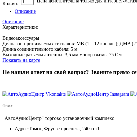
Цена действительна только для интернет-магаз
Кол-во:
Описание
Описание
Характеристики:
Видеоаксессуары
Диапазон принимаемых сигналов: МВ (1 – 12 каналы); ДМВ (21
Длина соединительного кабеля: 5 м
Выходные разъемы антенны: 3,5 мм моноразъемы 75 Ом
Показать на карте
Не нашли ответ на свой вопрос?
Звоните прямо се
8 (3822) 97-99-00
О нас
"АвтоАудиоЦентр" торгово-установочный комплекс
Адрес:
Томск, Фрунзе проспект, 240а ст1