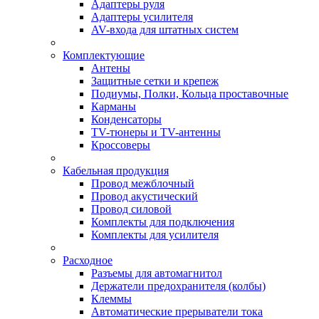
Адаптеры руля
Адаптеры усилителя
AV-входа для штатных систем
Комплектующие
Антены
Защитные сетки и крепеж
Подиумы, Полки, Кольца проставочные
Карманы
Конденсаторы
TV-тюнеры и TV-антенны
Кроссоверы
Кабельная продукция
Провод межблочный
Провод акустический
Провод силовой
Комплекты для подключения
Комплекты для усилителя
Расходное
Разъемы для автомагнитол
Держатели предохранителя (колбы)
Клеммы
Автоматические прерыватели тока