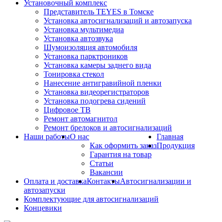
Установочный комплекс
Представитель TEYES в Томске
Установка автосигнализаций и автозапуска
Установка мультимедиа
Установка автозвука
Шумоизоляция автомобиля
Установка парктроников
Установка камеры заднего вида
Тонировка стекол
Нанесение антигравийной пленки
Установка видеорегистраторов
Установка подогрева сидений
Цифровое ТВ
Ремонт автомагнитол
Ремонт брелоков и автосигнализаций
Наши работы
О нас
Главная
Как оформить заказ
Продукция
Гарантия на товар
Статьи
Вакансии
Оплата и доставка
Контакты
Автосигнализации и
автозапуски
Комплектующие для автосигнализаций
Концевики