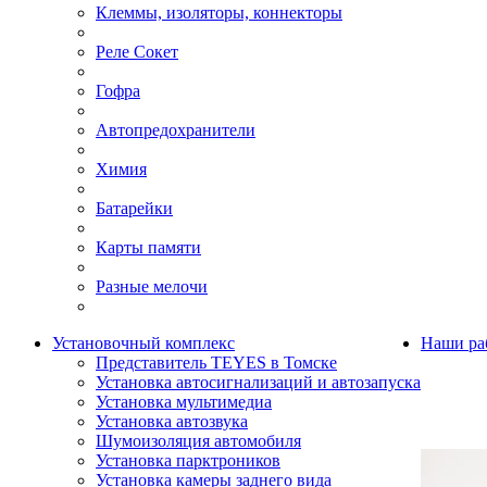
Клеммы, изоляторы, коннекторы
Реле Сокет
Гофра
Автопредохранители
Химия
Батарейки
Карты памяти
Разные мелочи
Установочный комплекс
Наши ра
Представитель TEYES в Томске
Установка автосигнализаций и автозапуска
Установка мультимедиа
Установка автозвука
Шумоизоляция автомобиля
Установка парктроников
Установка камеры заднего вида