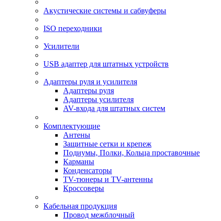
Акустические системы и сабвуферы
ISO переходники
Усилители
USB адаптер для штатных устройств
Адаптеры руля и усилителя
Адаптеры руля
Адаптеры усилителя
AV-входа для штатных систем
Комплектующие
Антены
Защитные сетки и крепеж
Подиумы, Полки, Кольца проставочные
Карманы
Конденсаторы
TV-тюнеры и TV-антенны
Кроссоверы
Кабельная продукция
Провод межблочный