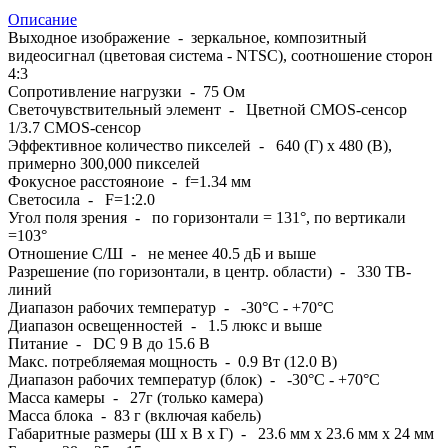
Описание
Выходное изображение - зеркальное, композитный
видеосигнал (цветовая система - NTSC), соотношение сторон
4:3
Сопротивление нагрузки - 75 Ом
Светочувствительный элемент - Цветной CMOS-сенсор
1/3.7 CMOS-сенсор
Эффективное количество пикселей - 640 (Г) x 480 (В),
примерно 300,000 пикселей
Фокусное расстояноие - f=1.34 мм
Светосила - F=1:2.0
Угол поля зрения - по горизонтали = 131°, по вертикали
=103°
Отношение С/Ш - не менее 40.5 дБ и выше
Разрешение (по горизонтали, в центр. области) - 330 ТВ-
линий
Диапазон рабочих температур - -30°C - +70°C
Диапазон освещенностей - 1.5 люкс и выше
Питание - DC 9 В до 15.6 В
Макс. потребляемая мощность - 0.9 Вт (12.0 В)
Диапазон рабочих температур (блок) - -30°C - +70°C
Масса камеры - 27г (только камера)
Масса блока - 83 г (включая кабель)
Габаритные размеры (Ш x В x Г) - 23.6 мм x 23.6 мм x 24 мм