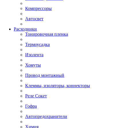
Компрессоры
Автосвет
Расходники
Тонировочная пленка
Термоусадка
Изолента
Хомуты
Провод монтажный
Клеммы, изоляторы, коннекторы
Реле Сокет
Гофра
Автопредохранители
Химия