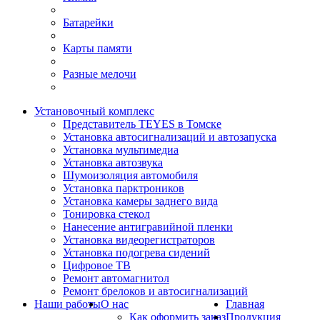
Батарейки
Карты памяти
Разные мелочи
Установочный комплекс
Представитель TEYES в Томске
Установка автосигнализаций и автозапуска
Установка мультимедиа
Установка автозвука
Шумоизоляция автомобиля
Установка парктроников
Установка камеры заднего вида
Тонировка стекол
Нанесение антигравийной пленки
Установка видеорегистраторов
Установка подогрева сидений
Цифровое ТВ
Ремонт автомагнитол
Ремонт брелоков и автосигнализаций
Наши работы
О нас
Главная
Как оформить заказ
Продукция