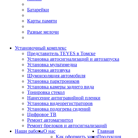
Батарейки
Карты памяти
Разные мелочи
Установочный комплекс
Представитель TEYES в Томске
Установка автосигнализаций и автозапуска
Установка мультимедиа
Установка автозвука
Шумоизоляция автомобиля
Установка парктроников
Установка камеры заднего вида
Тонировка стекол
Нанесение антигравийной пленки
Установка видеорегистраторов
Установка подогрева сидений
Цифровое ТВ
Ремонт автомагнитол
Ремонт брелоков и автосигнализаций
Наши работы
О нас
Главная
Как оформить заказ
Продукция