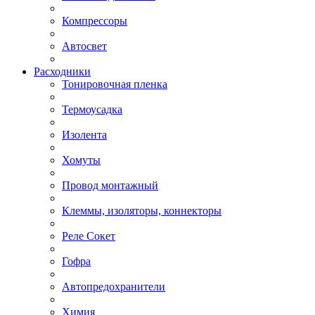
Компрессоры
Автосвет
Расходники
Тонировочная пленка
Термоусадка
Изолента
Хомуты
Провод монтажный
Клеммы, изоляторы, коннекторы
Реле Сокет
Гофра
Автопредохранители
Химия