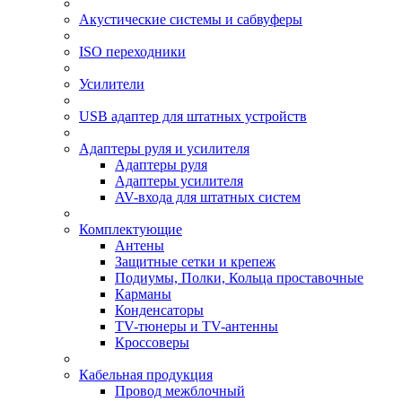
Акустические системы и сабвуферы
ISO переходники
Усилители
USB адаптер для штатных устройств
Адаптеры руля и усилителя
Адаптеры руля
Адаптеры усилителя
AV-входа для штатных систем
Комплектующие
Антены
Защитные сетки и крепеж
Подиумы, Полки, Кольца проставочные
Карманы
Конденсаторы
TV-тюнеры и TV-антенны
Кроссоверы
Кабельная продукция
Провод межблочный