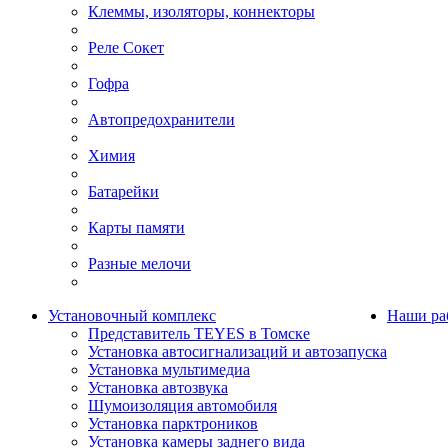
Клеммы, изоляторы, коннекторы
Реле Сокет
Гофра
Автопредохранители
Химия
Батарейки
Карты памяти
Разные мелочи
Установочный комплекс
Наши ра
Представитель TEYES в Томске
Установка автосигнализаций и автозапуска
Установка мультимедиа
Установка автозвука
Шумоизоляция автомобиля
Установка парктроников
Установка камеры заднего вида