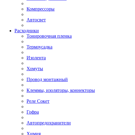
Компрессоры
Автосвет
Расходники
Тонировочная пленка
Термоусадка
Изолента
Хомуты
Провод монтажный
Клеммы, изоляторы, коннекторы
Реле Сокет
Гофра
Автопредохранители
Химия