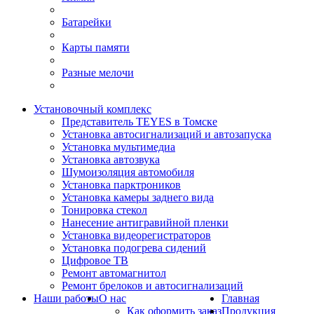
Батарейки
Карты памяти
Разные мелочи
Установочный комплекс
Представитель TEYES в Томске
Установка автосигнализаций и автозапуска
Установка мультимедиа
Установка автозвука
Шумоизоляция автомобиля
Установка парктроников
Установка камеры заднего вида
Тонировка стекол
Нанесение антигравийной пленки
Установка видеорегистраторов
Установка подогрева сидений
Цифровое ТВ
Ремонт автомагнитол
Ремонт брелоков и автосигнализаций
Наши работы
О нас
Главная
Как оформить заказ
Продукция