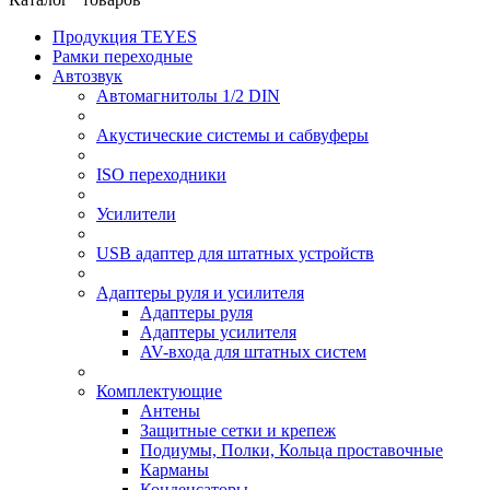
Продукция TEYES
Рамки переходные
Автозвук
Автомагнитолы 1/2 DIN
Акустические системы и сабвуферы
ISO переходники
Усилители
USB адаптер для штатных устройств
Адаптеры руля и усилителя
Адаптеры руля
Адаптеры усилителя
AV-входа для штатных систем
Комплектующие
Антены
Защитные сетки и крепеж
Подиумы, Полки, Кольца проставочные
Карманы
Конденсаторы